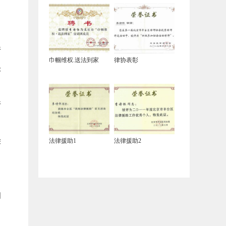
请
巾帼维权.送法到家
律协表彰
未
请
除
法律援助1
法律援助2
间