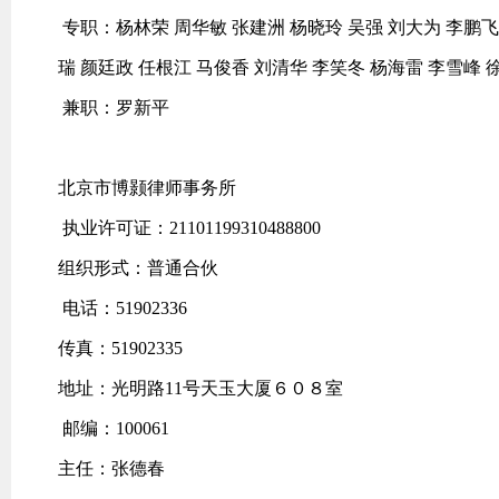
专职：杨林荣 周华敏 张建洲 杨晓玲 吴强 刘大为 李鹏飞 
瑞 颜廷政 任根江 马俊香 刘清华 李笑冬 杨海雷 李雪峰 
兼职：罗新平
北京市博颢律师事务所
执业许可证：21101199310488800
组织形式：普通合伙
电话：51902336
传真：51902335
地址：光明路11号天玉大厦６０８室
邮编：100061
主任：张德春