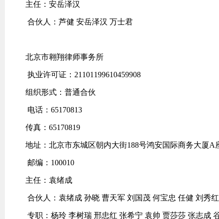
主任：安岳泽汉
合伙人：芦健 安岳泽汉 万士君
北京市翱翔律师事务所
执业许可证：21101199610459908
组织形式：普通合伙
电话：65170813
传真：65170819
地址：北京市东城区朝内大街188号鸿安国际商务大厦A座
邮编：100010
主任：袁绪成
合伙人：袁绪成 孙晓 曹天军 刘国茂 何宝忠 任健 刘秀红
专职：杨玲 李树瑞 邢忠红 张希宁 袁帅 贾莎莎 张志成 