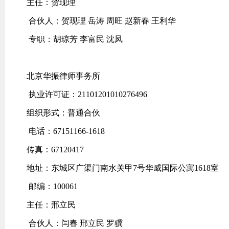
主任：贺现理
合伙人：贺现理 岳涛 周旺 赵新春 王利华
专职：胡琼芳 李富民 沈凤
北京华振律师事务所
执业许可证：21101201010276496
组织形式：普通合伙
电话：67151166-1618
传真：67120417
地址：东城区广渠门南水关甲7号华威国际公寓1618室
邮编：100061
主任：邢立民
合伙人：闫春 邢立民 罗骥