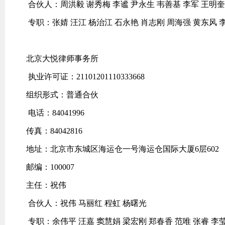
合伙人：周洪毅 谢秀梅 李谧 尹永生 韦善基 李军 王明奎
专职：张婧 汪江 杨治江 石永艳 肖志刚 周海强 黄东风 
北京大悦律师事务所
执业许可证：21101201110333668
组织形式：普通合伙
电话：84041996
传真：84042816
地址：北京市东城区海运仓一号海运仓国际大厦6层602
邮编：100007
主任：祝伟
合伙人：祝伟 马丽红 程虹 杨曙光
专职：余伟平 汪嘉 窦慧娟 梁宏刚 郑春香 范唯 张睿 李