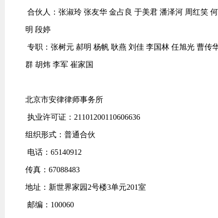
合伙人：张淑玲 张友华 金占良 于美君 潘泽河 周红笑 何
明 段婷
专职：张树元 郝明 杨帆 耿燕 刘佳 李国林 任旭光 曹传华
群 胡炜 李军 崔家国
北京市安律律师事务所
执业许可证：21101200110606636
组织形式：普通合伙
电话：65140912
传真：67088483
地址：新世界家园2号楼3单元201室
邮编：100060