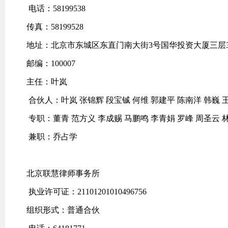
电话：58199538
传真：58199528
地址：北京市东城区东直门南大街3号国华投资大厦三层3
邮编：100007
主任：叶岚
合伙人：叶岚 张锦辉 段宝铖 何维 郭建平 陈南洋 韩巍 
专职：董青 范方义 李成赐 马鹏鸣 李青娟 罗峰 周圣云 林
兼职：乔占学
北京联慧律师事务所
执业许可证：21101201010496756
组织形式：普通合伙