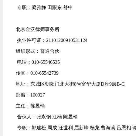
专职：梁雅静 田跟东 舒中
北京金沃律师事务所
执业许可证：21101200910531124
组织形式：普通合伙
电话：010-65546535
传真：010-65542739
地址：东城区朝阳门北大街8号富华大厦D座9层B-C
邮编：100027
主任：陈昱翰
合伙人：张永钢 江楠 陈昱翰
专职：郭建松 周成 汪世利 屈新峰 杨龙 曹海滨 吕恩相 谭