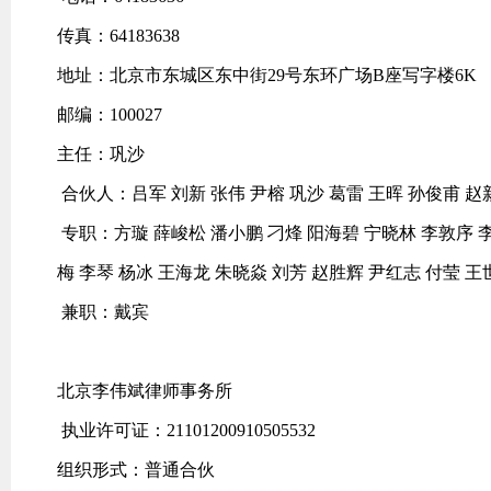
传真：64183638
地址：北京市东城区东中街29号东环广场B座写字楼6K
邮编：100027
主任：巩沙
合伙人：吕军 刘新 张伟 尹榕 巩沙 葛雷 王晖 孙俊甫 赵
专职：方璇 薛峻松 潘小鹏 刁烽 阳海碧 宁晓林 李敦序 李
梅 李琴 杨冰 王海龙 朱晓焱 刘芳 赵胜辉 尹红志 付莹 王
兼职：戴宾
北京李伟斌律师事务所
执业许可证：21101200910505532
组织形式：普通合伙