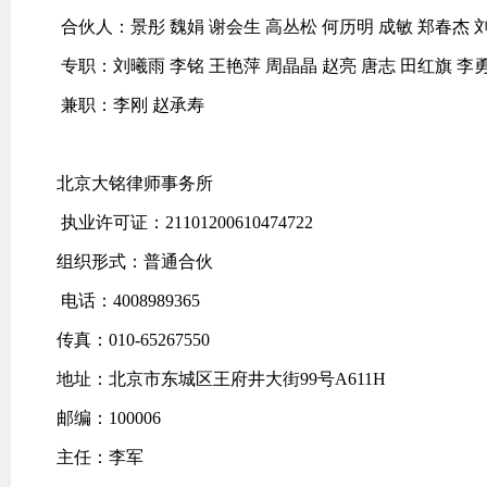
合伙人：景彤 魏娟 谢会生 高丛松 何历明 成敏 郑春杰 
专职：刘曦雨 李铭 王艳萍 周晶晶 赵亮 唐志 田红旗 李勇
兼职：李刚 赵承寿
北京大铭律师事务所
执业许可证：21101200610474722
组织形式：普通合伙
电话：4008989365
传真：010-65267550
地址：北京市东城区王府井大街99号A611H
邮编：100006
主任：李军