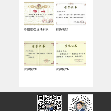
巾帼维权.送法到家
律协表彰
法律援助1
法律援助2