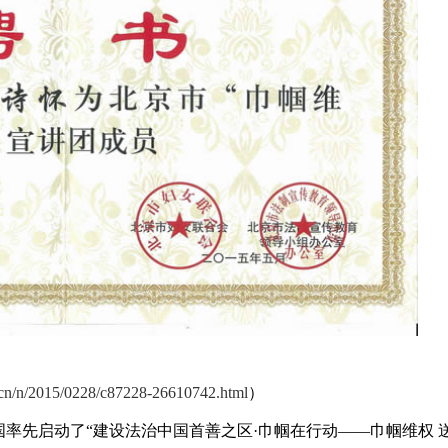
m.cn/n/2015/0228/c87228-26610742.html
）
先启动了“建设法治中国首善之区·巾帼在行动——巾帼维权 