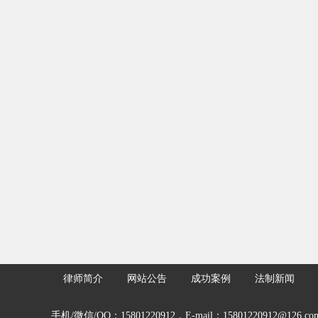
律师简介
网站公告
成功案例
法制新闻
手机/微信/QQ：15801220912，E-mail：15801220912@126.co