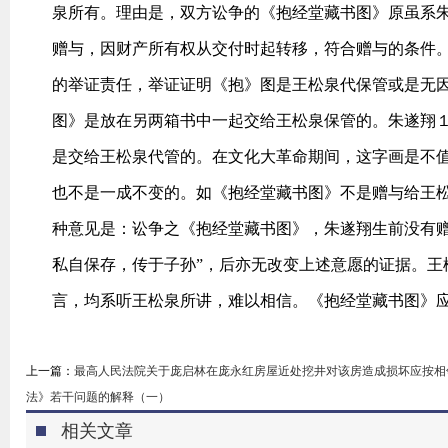
泉所有。理由是，双方讼争的《抱经堂藏书图》原虽系
赠与，因财产所有权从交付时起转移，符合赠与的条件
的举证责任，举证证明《抱》图是王松泉代保管或是无
图》是放在另两箱书中一起交给王松泉保管的。朱遂翔
是交给王松泉代管的。在文化大革命期间，这字画是不
也不是一成不变的。如《抱经堂藏书图》不是赠与给王
种意见是：讼争之《抱经堂藏书图》，朱遂翔生前没有赠
私自保存，传于子孙”，后亦无改变上述意愿的证据。王
言，均系听王松泉所讲，难以相信。《抱经堂藏书图》
上一篇：
最高人民法院关于庞启林在庞永红房屋近处挖井对该房造成损坏应按相
法》若干问题的解释（一）
相关文章