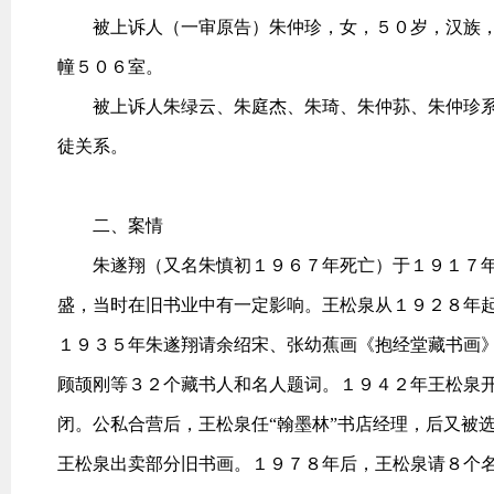
被上诉人（一审原告）朱仲珍，女，５０岁，汉族，
幢５０６室。
被上诉人朱绿云、朱庭杰、朱琦、朱仲荪、朱仲珍系
徒关系。
二、案情
朱遂翔（又名朱慎初１９６７年死亡）于１９１７年前
盛，当时在旧书业中有一定影响。王松泉从１９２８年
１９３５年朱遂翔请余绍宋、张幼蕉画《抱经堂藏书画
顾颉刚等３２个藏书人和名人题词。１９４２年王松泉开
闭。公私合营后，王松泉任“翰墨林”书店经理，后又被
王松泉出卖部分旧书画。１９７８年后，王松泉请８个