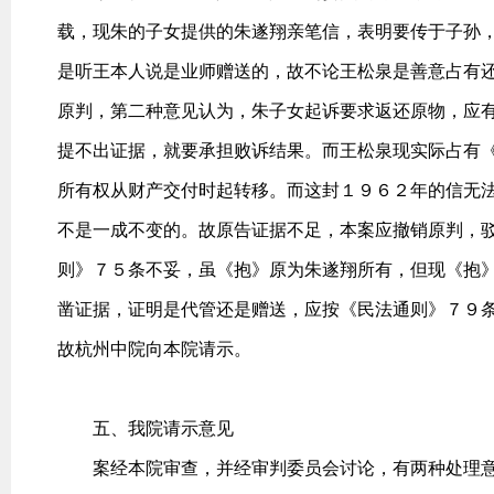
载，现朱的子女提供的朱遂翔亲笔信，表明要传于子孙
是听王本人说是业师赠送的，故不论王松泉是善意占有
原判，第二种意见认为，朱子女起诉要求返还原物，应
提不出证据，就要承担败诉结果。而王松泉现实际占有
所有权从财产交付时起转移。而这封１９６２年的信无
不是一成不变的。故原告证据不足，本案应撤销原判，
则》７５条不妥，虽《抱》原为朱遂翔所有，但现《抱
凿证据，证明是代管还是赠送，应按《民法通则》７９
故杭州中院向本院请示。
五、我院请示意见
案经本院审查，并经审判委员会讨论，有两种处理意