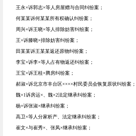
王永×诉郭志×等人房屋赠与合同纠纷案；
何某某诉何某某所有权确认纠纷案；
周兴×诉王晓×等人排除妨害纠纷案；
王×诉滕晓×排除妨害纠纷案；
田某某诉王某某返还原物纠纷案；
李宝×诉李×等人占有物返还纠纷案；
王宝×诉王桂×腾房纠纷案；
郝淑×诉北京市丰台区××××村民委员会恢复原状纠纷案
魏×1诉房运×、魏×2法定继承纠纷案；
杨×诉张淑×继承纠纷案；
高卫×等人分家析产、法定继承纠纷案；
崔文×与崔秀×、张凤×继承纠纷案；