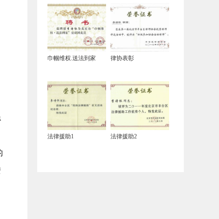
、
巾帼维权.送法到家
律协表彰
，
隐
法律援助1
法律援助2
的
安
、