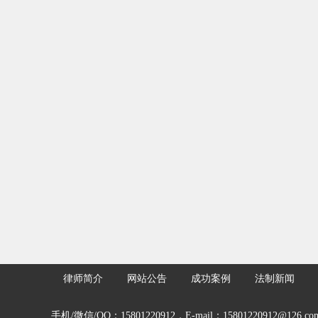
律师简介
网站公告
成功案例
法制新闻
手机/微信/QQ：15801220912，E-mail：15801220912@126.co