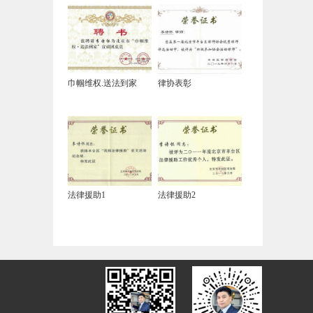
巾帼维权.送法到家
律协表彰
法律援助1
法律援助2