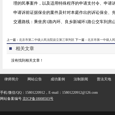
理的民事案件，以及适用特殊程序的申请支付令、申请
申请诉前证据保全的案件及针对本庭作出的诉讼保全、
交通路线：乘坐房1路内环、良乡新城环1路公交车到房
上一篇：
北京市第二中级人民法院设立第三审判区
下一篇：
北京市第一中级人
相关文章
没有找到相关文章！
律师简介
网站公告
成功案例
法制新闻
普法天地
手机/微信/QQ：15801220912，E-mail：15801220912@126.com
网站备案编号:
京ICP备18008503号