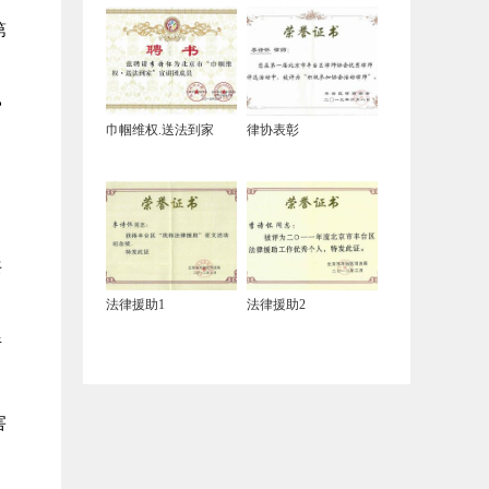
第
审
巾帼维权.送法到家
律协表彰
共
法律援助1
法律援助2
责
害